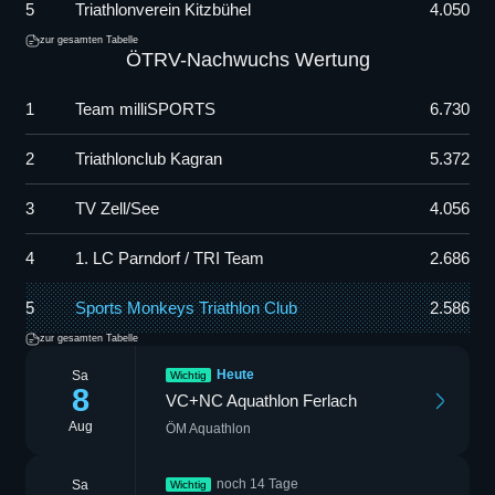
5
Triathlonverein Kitzbühel
4.050
zur gesamten Tabelle
ÖTRV-Nachwuchs Wertung
1
Team milliSPORTS
6.730
2
Triathlonclub Kagran
5.372
3
TV Zell/See
4.056
4
1. LC Parndorf / TRI Team
2.686
5
Sports Monkeys Triathlon Club
2.586
zur gesamten Tabelle
Heute
Sa
Wichtig
8
VC+NC Aquathlon Ferlach
Aug
ÖM Aquathlon
noch 14 Tage
Sa
Wichtig