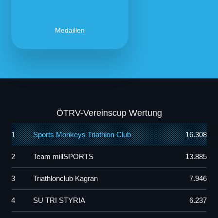
Medaillen
ÖTRV-Vereinscup Wertung
1
Sports Monkeys Triathlon Club
16.308
2
Team millSPORTS
13.885
3
Triathlonclub Kagran
7.946
4
SU TRI STYRIA
6.237