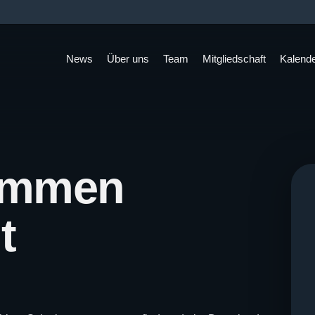
News
Über uns
Team
Mitgliedschaft
Kalend
immen
t