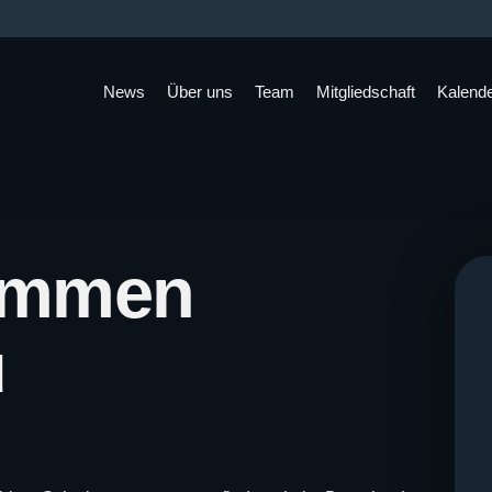
News
Über uns
Team
Mitgliedschaft
Kalend
immen
u