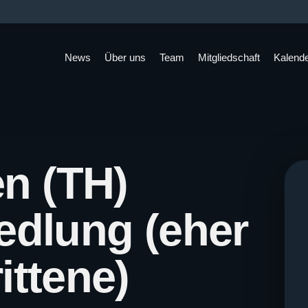
News
Über uns
Team
Mitgliedschaft
Kalend
n (TH)
edlung (eher
ittene)