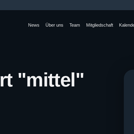
News
Über uns
Team
Mitgliedschaft
Kalend
t "mittel"