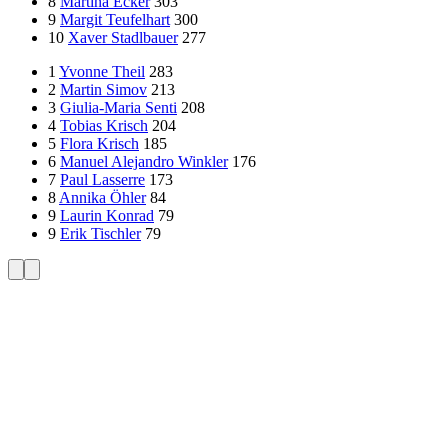
8
Martina
Ecker
303
9
Margit
Teufelhart
300
10
Xaver
Stadlbauer
277
1
Yvonne
Theil
283
2
Martin
Simov
213
3
Giulia-Maria
Senti
208
4
Tobias
Krisch
204
5
Flora
Krisch
185
6
Manuel Alejandro
Winkler
176
7
Paul
Lasserre
173
8
Annika
Öhler
84
9
Laurin
Konrad
79
9
Erik
Tischler
79