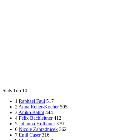
Stats Top 10
1
Raphael
Faul
517
2
Anna
Reiter-Kocher
505
3
Aniko
Balint
444
4
Felix
Bachleitner
412
5
Johanna
Hofbauer
379
6
Nicole
Zahradnicek
362
7
Emil
Caser
316