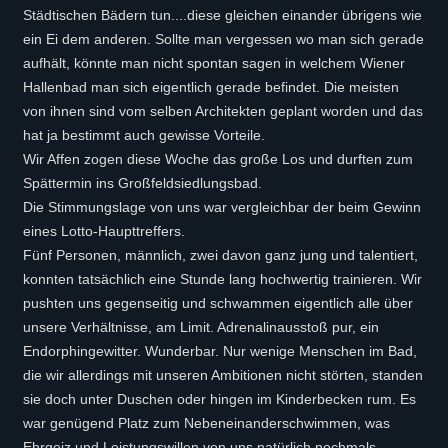
Städtischen Bädern tun....diese gleichen einander übrigens wie
ein Ei dem anderen. Sollte man vergessen wo man sich gerade
aufhält, könnte man nicht spontan sagen in welchem Wiener
Hallenbad man sich eigentlich gerade befindet. Die meisten
von ihnen sind vom selben Architekten geplant worden und das
hat ja bestimmt auch gewisse Vorteile.
Wir Affen zogen diese Woche das große Los und durften zum
Spättermin ins Großfeldsiedlungsbad.
Die Stimmungslage von uns war vergleichbar der beim Gewinn
eines Lotto-Haupttreffers.
Fünf Personen, männlich, zwei davon ganz jung und talentiert,
konnten tatsächlich eine Stunde lang hochwertig trainieren. Wir
pushten uns gegenseitig und schwammen eigentlich alle über
unsere Verhältnisse, am Limit. Adrenalinausstoß pur, ein
Endorphingewitter. Wunderbar. Nur wenige Menschen im Bad,
die wir allerdings mit unseren Ambitionen nicht störten, standen
sie doch unter Duschen oder hingen im Kinderbecken rum. Es
war genügend Platz zum Nebeneinanderschwimmen, was
Ehrgeiz und Leistungswillen von uns natürlich nochmals