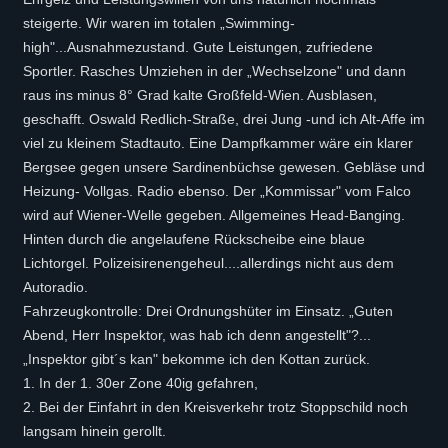
steigerte. Wir waren im totalen „Swimming-
high"...Ausnahmezustand. Gute Leistungen, zufriedene
Sportler. Rasches Umziehen in der „Wechselzone" und dann
raus ins minus 8° Grad kalte Großfeld-Wien. Ausblasen,
geschafft. Oswald Redlich-Straße, drei Jung -und ich Alt-Affe im
viel zu kleinem Stadtauto. Eine Dampfkammer wäre ein klarer
Bergsee gegen unsere Sardinenbüchse gewesen. Gebläse und
Heizung- Vollgas. Radio ebenso. Der „Kommissar" vom Falco
wird auf Wiener-Welle gegeben. Allgemeines Head-Banging.
Hinten durch die angelaufene Rückscheibe eine blaue
Lichtorgel. Polizeisirenengeheul....allerdings nicht aus dem
Autoradio.
Fahrzeugkontrolle: Drei Ordnungshüter im Einsatz. „Guten
Abend, Herr Inspektor, was hab ich denn angestellt"?...
„Inspektor gibt´s kan" bekomme ich den Kottan zurück.
1. In der 1. 30er Zone 40ig gefahren,
2. Bei der Einfahrt in den Kreisverkehr trotz Stoppschild noch
langsam hinein gerollt.