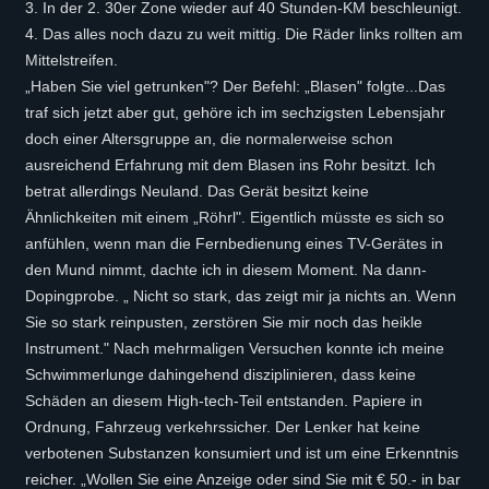
3. In der 2. 30er Zone wieder auf 40 Stunden-KM beschleunigt.
4. Das alles noch dazu zu weit mittig. Die Räder links rollten am
Mittelstreifen.
„Haben Sie viel getrunken"? Der Befehl: „Blasen" folgte...Das
traf sich jetzt aber gut, gehöre ich im sechzigsten Lebensjahr
doch einer Altersgruppe an, die normalerweise schon
ausreichend Erfahrung mit dem Blasen ins Rohr besitzt. Ich
betrat allerdings Neuland. Das Gerät besitzt keine
Ähnlichkeiten mit einem „Röhrl". Eigentlich müsste es sich so
anfühlen, wenn man die Fernbedienung eines TV-Gerätes in
den Mund nimmt, dachte ich in diesem Moment. Na dann-
Dopingprobe. „ Nicht so stark, das zeigt mir ja nichts an. Wenn
Sie so stark reinpusten, zerstören Sie mir noch das heikle
Instrument." Nach mehrmaligen Versuchen konnte ich meine
Schwimmerlunge dahingehend disziplinieren, dass keine
Schäden an diesem High-tech-Teil entstanden. Papiere in
Ordnung, Fahrzeug verkehrssicher. Der Lenker hat keine
verbotenen Substanzen konsumiert und ist um eine Erkenntnis
reicher. „Wollen Sie eine Anzeige oder sind Sie mit € 50.- in bar