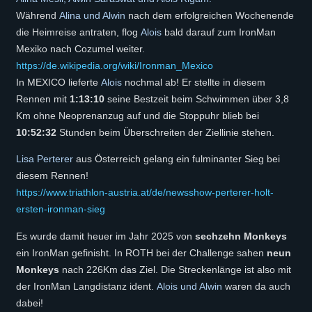
Während
Alina und Alwin
nach dem erfolgreichen Wochenende
die Heimreise antraten, flog
Alois
bald darauf zum IronMan
Mexiko nach Cozumel weiter.
https://de.wikipedia.org/wiki/Ironman_Mexico
In MEXICO lieferte
Alois
nochmal ab! Er stellte in diesem
Rennen mit
1:13:10
seine Bestzeit beim Schwimmen über 3,8
Km ohne Neoprenanzug auf und die Stoppuhr blieb bei
10:52:32
Stunden beim Überschreiten der Ziellinie stehen.
Lisa Perterer
aus Österreich gelang ein fulminanter Sieg bei
diesem Rennen!
https://www.triathlon-austria.at/de/newsshow-perterer-holt-
ersten-ironman-sieg
Es wurde damit heuer im Jahr 2025 von
sechzehn Monkeys
ein IronMan gefinisht. In ROTH bei der Challenge sahen
neun
Monkeys
nach 226Km das Ziel. Die Streckenlänge ist also mit
der IronMan Langdistanz ident.
Alois und Alwin
waren da auch
dabei!